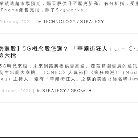
業績遠超市場預期，隔天股價升至歷史新高。有分析指，受
 iPhone銷售亮眼，除了Skyworks...
In
TECHNOLOGY
/
STRATEGY
 February, 2021 ｜
勢選股】5G概念股怎選？ 「華爾街狂人」Jim Cra
這六檔
5G時代來臨，未來網路將提供更高速、覆蓋範圍更廣的通
衍生出龐大商機。《CNBC》人氣節目《瘋狂錢潮》（Mad
ney）主持人、素有「華爾街狂人」之稱的美國財經名嘴Jim.
In
STRATEGY
/
GROWTH
February, 2021 ｜