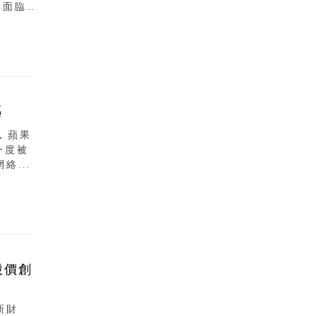
家面臨
驅
，蘋果
一度被
...
股價創
新財