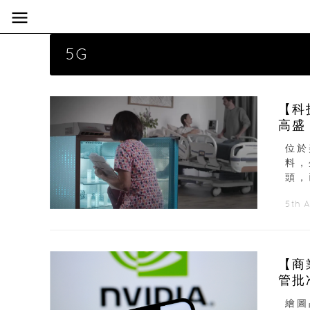
5G
【科技創
高盛
位於
料，
頭，
5th 
【商業策
管批
繪圖