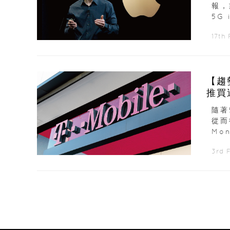
報，
5G
17th
【趨
推買
隨著
從而
Mo
3rd 