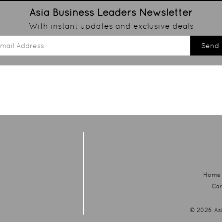
Asia Business Leaders
Newsletter
With instant updates and exclusive deals
Send
Home
Car
© 2026
As