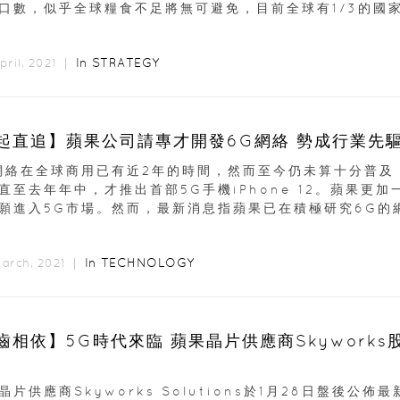
口數，似乎全球糧食不足將無可避免，目前全球有1/3的國
..
In
STRATEGY
pril, 2021 ｜
起直追】蘋果公司請專才開發6G網絡 勢成行業先
網絡在全球商用已有近2年的時間，然而至今仍未算十分普及
直至去年年中，才推出首部5G手機iPhone 12。蘋果更加
願進入5G市場。然而，最新消息指蘋果已在積極研究6G的網絡
In
TECHNOLOGY
March, 2021 ｜
齒相依】5G時代來臨 蘋果晶片供應商Skyworks
晶片供應商Skyworks Solutions於1月28日盤後公佈最