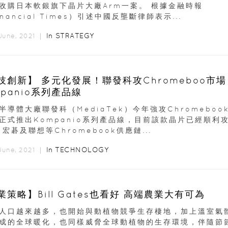
收購日本軟銀旗下晶片大廠Arm一案。 根據金融時報
inancial Times）引述中國反壟斷律師表示...
In
STRATEGY
 June, 2021 ｜
技創新】 多元化發展！聯發科攻Chromeboo市場
mpanio系列產品線
半導體大廠聯發科（MediaTek）今年強攻Chromeboo
正式推出Kompanio系列產品線，目前該款晶片已經順利
、宏碁及聯想等Chromebook供應鏈...
In
TECHNOLOGY
June, 2021 ｜
【商業策略】Bill Gates也看好 高端農業大有可為
人口越來越多，也開始與動植物競爭生存棲地，加上溫室氣
成的全球暖化，也同樣威脅全球動植物的生存環境，伴隨節