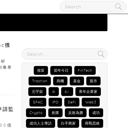
鉍材
到像拳
致富
當年今日
FinTech
Traction
商機
基金
股市
元宇宙
AI
A.I.
青年企業家
SPAC
IPO
DeFi
Web3
Crypto
創業
反敗為勝
成功
成功人士專訪
白手興家
商戰思維
00億