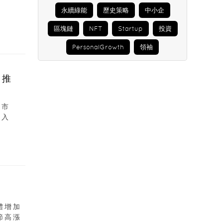
永續綠能
歷史策略
中小企
區塊鏈
NFT
Startup
投資
PersonalGrowth
領袖
 推
k市
攻入
體增加
節高漲