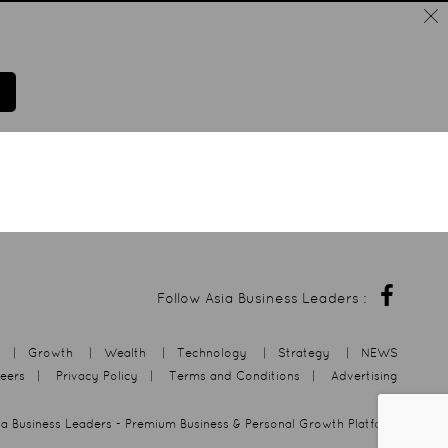
Follow Asia Business Leaders :
|
Growth
|
Wealth
|
Technology
|
Strategy
|
NEWS
eers
|
Privacy Policy
|
Terms and Conditions
|
Advertising
ia Business Leaders
- Premium Business & Personal Growth Platform