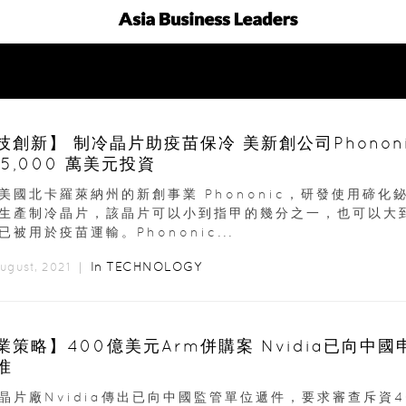
新】 制冷晶片助疫苗保冷 美新創公司Phononic獲
 5,000 萬美元投資
美國北卡羅萊納州的新創事業 Phononic，研發使用碲化
生產制冷晶片，該晶片可以小到指甲的幾分之一，也可以大
已被用於疫苗運輸。Phononic...
In
TECHNOLOGY
August, 2021 ｜
略】400億美元Arm併購案 Nvidia已向中國申請監
准
晶片廠Nvidia傳出已向中國監管單位遞件，要求審查斥資4