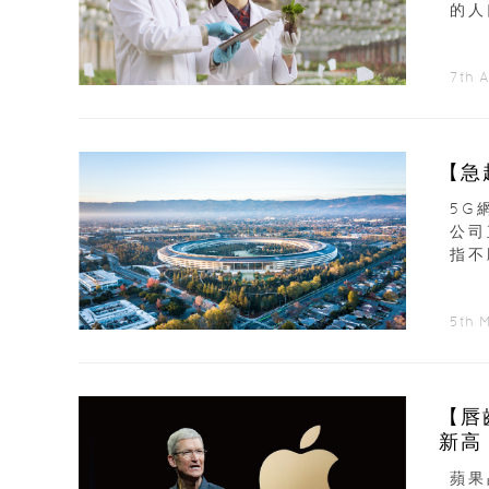
的人
飢荒.
7th A
【急
5G
公司
指不
5th 
【唇
新高
蘋果