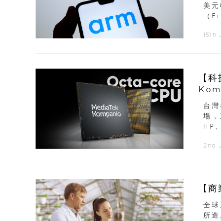
美元
（F
15th
【科
Ko
台灣
場，
HP
2nd 
全球
所造