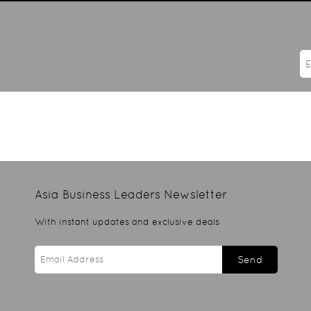
Asia Business Leaders
Newsletter
With instant updates and exclusive deals
Send