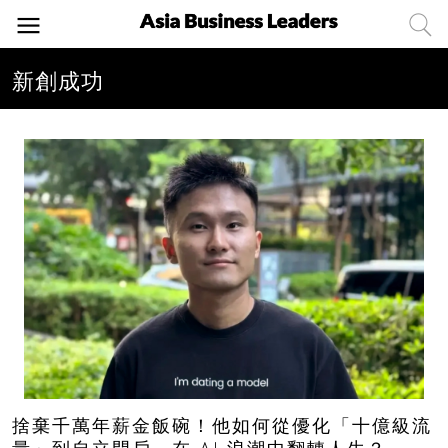
新創成功
捨棄千萬年薪金飯碗！他如何從優化「十億級流