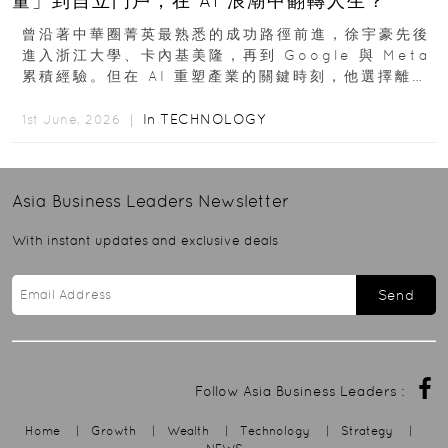
量」到自立門戶，在 AI 浪潮中翻轉人生？
曾沿著中華圈菁英最熟悉的成功路徑前進，徐宇豪先後
進入浙江大學、卡內基美隆，再到 Google 與 Meta
累積經驗。但在 AI 重塑產業的關鍵時刻，他選擇離開
高薪與確定性，回到創業現場...
In
TECHNOLOGY
1st June, 2026 ｜
Asia Business Leaders
Newsletter
With instant updates and exclusive deals
Send
Follow Asia Business Leaders :
Home
|
Growth
|
Wealth
|
Technology
|
Strategy
|