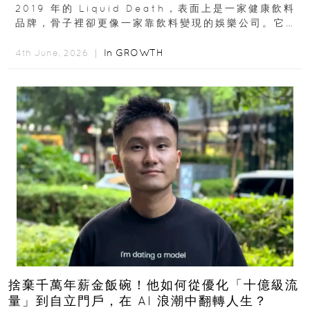
2019 年的 Liquid Death，表面上是一家健康飲料
品牌，骨子裡卻更像一家靠飲料變現的娛樂公司。它最
早從亞馬遜通路切入...
In
GROWTH
4th June, 2026 ｜
捨棄千萬年薪金飯碗！他如何從優化「十億級流
量」到自立門戶，在 AI 浪潮中翻轉人生？