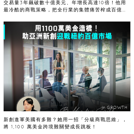
交易量3年飆破數十億美元、年增長高達10倍！他用
最冷酷的商戰策略，把全行業的集體痛苦榨成百億金
庫
In
GROWTH
新創進軍美國有多難？她用一招「分級商戰思維」，
將 1,100 萬美金跨境難關變成長跳板！