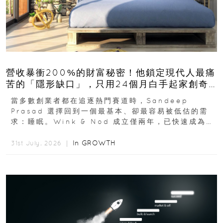
營收暴衝200%的財富秘密！他鎖定現代人最痛
苦的「隱形缺口」，只用24個月白手起家創奇
蹟
當多數創業者都在追逐熱門賽道時，Sandeep
Prasad 選擇回到一個最基本、卻最容易被低估的需
求：睡眠。Wink & Nod 成立僅兩年，已快速成為印
度睡眠產品市場的重要新品牌...
In
GROWTH
31st July, 2026 ｜