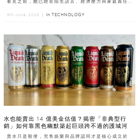
看見之前，她已經在陌生語言、經濟壓力與家庭責任之
下，撐過一段很不容易的青春。從中國成都到美國紐澤
西...
In
TECHNOLOGY
9th June, 2026 ｜
水也能賣出 14 億美金估值？揭密「非典型行
銷」如何靠黑色幽默築起巨頭跨不過的護城河
賣水只是順便，兜售娛樂與品牌認同才是核心成立於