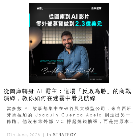
從圖庫轉身 AI 霸主：這場「反敗為勝」的商戰
演繹，教你如何在迷霧中看見航線
當多數 AI 故事都集中在矽谷與大模型公司，來自西班
牙馬拉加的 Joaquín Cuenca Abela 則走出另一
條路。他沒有靠外部 VC 撐起燒錢擴張，而是把原本
的圖庫生意徹底改造，從 AI...
In
STRATEGY
17th June, 2026 ｜