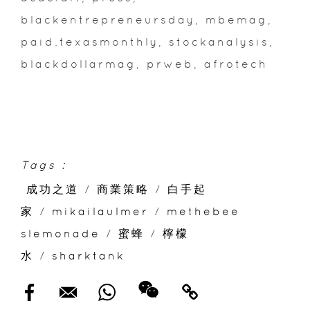
blackentrepreneursday, mbemag,
paid.texasmonthly, stockanalysis,
blackdollarmag, prweb, afrotech
Tags :
成功之道
/
商業策略
/
白手起
家
/
mikailaulmer
/
methebee
slemonade
/
蜜蜂
/
檸檬
水
/
sharktank