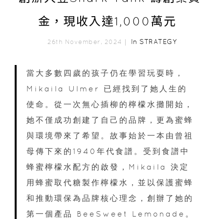
金，現收入達1,000萬元
In
STRATEGY
26th November, 2024｜
當大多數四歲的孩子仍在學習玩耍時，
Mikaila Ulmer 已經找到了她人生的
使命。從一次無心插柳的檸檬水攤開始，
她不僅成功創建了自己的品牌，更為蜜蜂
與環境帶來了希望。故事始於一本由曾祖
母傳下來的1940年代食譜。受到食譜中
蜂蜜檸檬水配方的啟發，Mikaila 決定
用蜂蜜取代糖製作檸檬水，並以保護蜜蜂
和推動環保為品牌核心理念，創辦了她的
第一個產品 BeeSweet Lemonade。