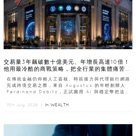
交易量3年飆破數十億美元、年增長高達10倍！
他用最冷酷的商戰策略，把全行業的集體痛苦榨
成百億金庫
在傳統金融仍仰賴人工簽核、時區接力與代理銀行網路
完成跨境交易之際，來自 Augustus 的年輕創辦人
Ferdinand Dabitz，正試圖用 AI 與穩定幣把這套
慢又昂貴的系統重新打造...
In
WEALTH
15th July, 2026 ｜