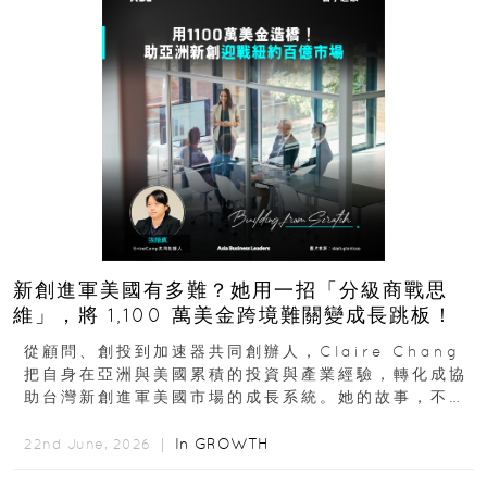
新創進軍美國有多難？她用一招「分級商戰思
維」，將 1,100 萬美金跨境難關變成長跳板！
從顧問、創投到加速器共同創辦人，Claire Chang
把自身在亞洲與美國累積的投資與產業經驗，轉化成協
助台灣新創進軍美國市場的成長系統。她的故事，不只
是個人職涯翻轉...
In
GROWTH
22nd June, 2026 ｜