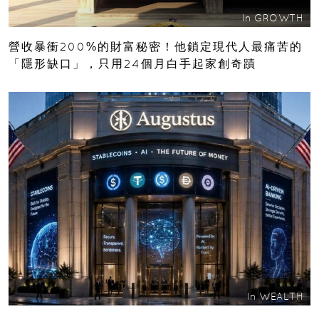
In
GROWTH
營收暴衝200%的財富秘密！他鎖定現代人最痛苦的
「隱形缺口」，只用24個月白手起家創奇蹟
In
WEALTH