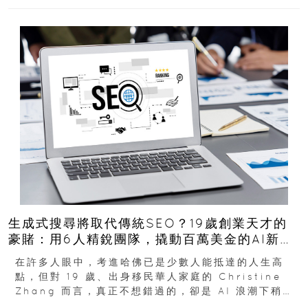
生成式搜尋將取代傳統SEO？19歲創業天才的
豪賭：用6人精銳團隊，撬動百萬美金的AI新商
機
在許多人眼中，考進哈佛已是少數人能抵達的人生高
點，但對 19 歲、出身移民華人家庭的 Christine
Zhang 而言，真正不想錯過的，卻是 AI 浪潮下稍縱
即逝的創業窗口...