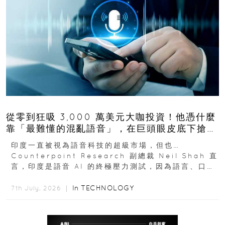
從零到狂吸 3,000 萬美元大咖投資！他憑什麼
靠「最難懂的混亂語音」，在巨頭眼皮底下搶下
十億人市場？
印度一直被視為語音科技的超級市場，但也…
Counterpoint Research 副總裁 Neil Shah 直
言，印度是語音 AI 的終極壓力測試，因為語言、口音
與情境理解摩擦都會拖慢普及...
In
TECHNOLOGY
7th July, 2026 ｜