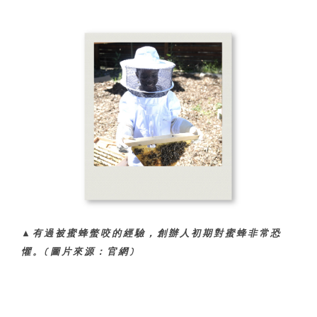
▲有過被蜜蜂螫咬的經驗，創辦人初期對蜜蜂非常恐
懼。(圖片來源：官網)