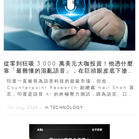
從零到狂吸 3,000 萬美元大咖投資！他憑什麼
靠「最難懂的混亂語音」，在巨頭眼皮底下搶下
十億人市場？
印度一直被視為語音科技的超級市場，但也…
Counterpoint Research 副總裁 Neil Shah 直
言，印度是語音 AI 的終極壓力測試，因為語言、口音
與情境理解摩擦都會拖慢普及...
In
TECHNOLOGY
7th July, 2026 ｜