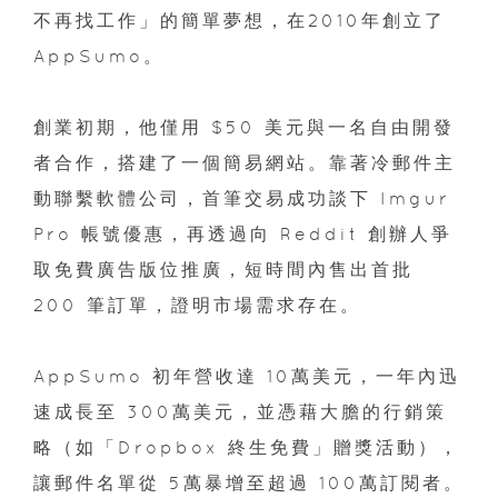
不再找工作」的簡單夢想，在2010年創立了
AppSumo。
創業初期，他僅用 $50 美元與一名自由開發
者合作，搭建了一個簡易網站。靠著冷郵件主
動聯繫軟體公司，首筆交易成功談下 Imgur
Pro 帳號優惠，再透過向 Reddit 創辦人爭
取免費廣告版位推廣，短時間內售出首批
200 筆訂單，證明市場需求存在。
AppSumo 初年營收達 10萬美元，一年內迅
速成長至 300萬美元，並憑藉大膽的行銷策
略（如「Dropbox 終生免費」贈獎活動），
讓郵件名單從 5萬暴增至超過 100萬訂閱者。