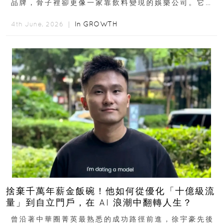
品牌，骨子裡卻更像一家靠飲料變現的娛樂公司。它最
早從亞馬遜通路切入...
In
GROWTH
4th June, 2026 ｜
捨棄千萬年薪金飯碗！他如何從優化「十億級流
量」到自立門戶，在 AI 浪潮中翻轉人生？
曾沿著中華圈菁英最熟悉的成功路徑前進，徐宇豪先後