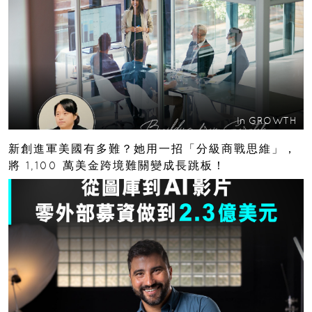
In
GROWTH
新創進軍美國有多難？她用一招「分級商戰思維」，
將 1,100 萬美金跨境難關變成長跳板！