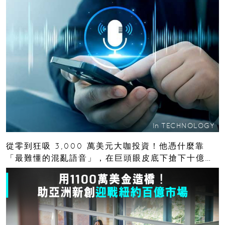
In
TECHNOLOGY
從零到狂吸 3,000 萬美元大咖投資！他憑什麼靠
「最難懂的混亂語音」，在巨頭眼皮底下搶下十億人
市場？