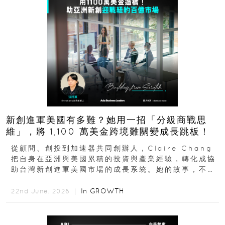
新創進軍美國有多難？她用一招「分級商戰思
維」，將 1,100 萬美金跨境難關變成長跳板！
從顧問、創投到加速器共同創辦人，Claire Chang
把自身在亞洲與美國累積的投資與產業經驗，轉化成協
助台灣新創進軍美國市場的成長系統。她的故事，不只
是個人職涯翻轉...
In
GROWTH
22nd June, 2026 ｜