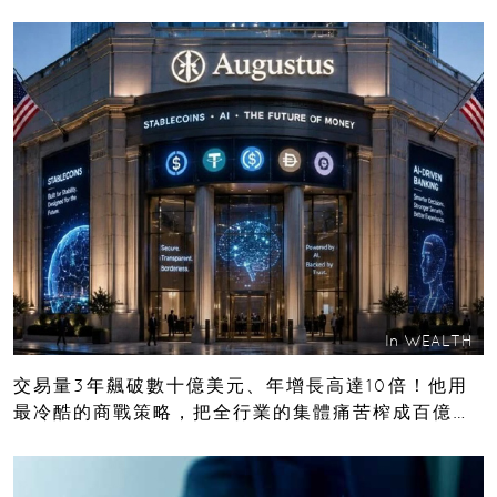
In
WEALTH
交易量3年飆破數十億美元、年增長高達10倍！他用
最冷酷的商戰策略，把全行業的集體痛苦榨成百億金
庫