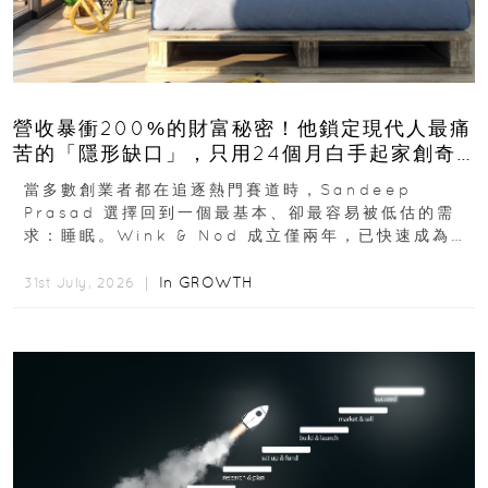
營收暴衝200%的財富秘密！他鎖定現代人最痛
苦的「隱形缺口」，只用24個月白手起家創奇
蹟
當多數創業者都在追逐熱門賽道時，Sandeep
Prasad 選擇回到一個最基本、卻最容易被低估的需
求：睡眠。Wink & Nod 成立僅兩年，已快速成為印
度睡眠產品市場的重要新品牌...
In
GROWTH
31st July, 2026 ｜