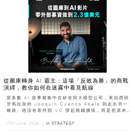
從圖庫轉身 AI 霸主：這場「反敗為勝」的商戰
演繹，教你如何在迷霧中看見航線
當多數 AI 故事都集中在矽谷與大模型公司，來自西班
牙馬拉加的 Joaquín Cuenca Abela 則走出另一
條路。他沒有靠外部 VC 撐起燒錢擴張，而是把原本
的圖庫生意徹底改造，從 AI...
In
STRATEGY
17th June, 2026 ｜