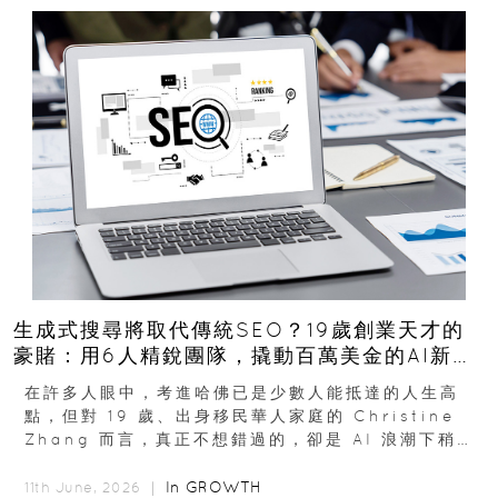
生成式搜尋將取代傳統SEO？19歲創業天才的
豪賭：用6人精銳團隊，撬動百萬美金的AI新商
機
在許多人眼中，考進哈佛已是少數人能抵達的人生高
點，但對 19 歲、出身移民華人家庭的 Christine
Zhang 而言，真正不想錯過的，卻是 AI 浪潮下稍縱
即逝的創業窗口...
In
GROWTH
11th June, 2026 ｜