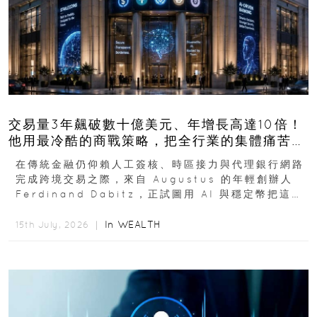
交易量3年飆破數十億美元、年增長高達10倍！
他用最冷酷的商戰策略，把全行業的集體痛苦榨
成百億金庫
在傳統金融仍仰賴人工簽核、時區接力與代理銀行網路
完成跨境交易之際，來自 Augustus 的年輕創辦人
Ferdinand Dabitz，正試圖用 AI 與穩定幣把這套
慢又昂貴的系統重新打造...
In
WEALTH
15th July, 2026 ｜