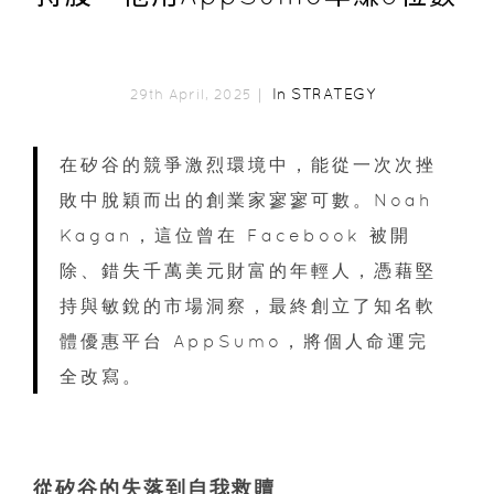
In
STRATEGY
29th April, 2025｜
在矽谷的競爭激烈環境中，能從一次次挫
敗中脫穎而出的創業家寥寥可數。Noah
Kagan，這位曾在 Facebook 被開
除、錯失千萬美元財富的年輕人，憑藉堅
持與敏銳的市場洞察，最終創立了知名軟
體優惠平台 AppSumo，將個人命運完
全改寫。
從矽谷的失落到自我救贖