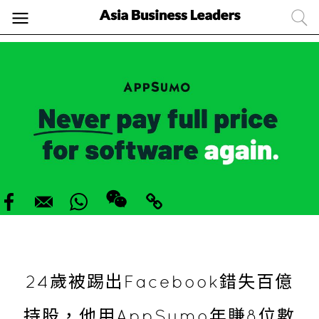
24歲被踢出Facebook錯失百億
持股，他用AppSumo年賺8位數