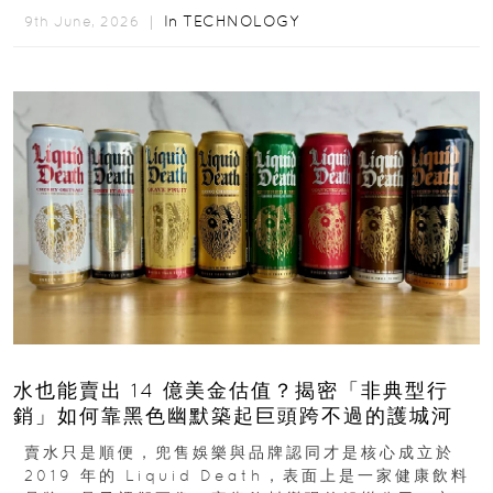
西...
In
TECHNOLOGY
9th June, 2026 ｜
水也能賣出 14 億美金估值？揭密「非典型行
銷」如何靠黑色幽默築起巨頭跨不過的護城河
賣水只是順便，兜售娛樂與品牌認同才是核心成立於
2019 年的 Liquid Death，表面上是一家健康飲料