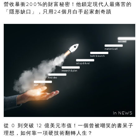
營收暴衝200%的財富秘密！他鎖定現代人最痛苦的
「隱形缺口」，只用24個月白手起家創奇蹟
In
NEWS
從 0 到突破 12 億美元市值！一個曾被嘲笑的書呆子
理想，如何靠一項硬技術翻轉人生？