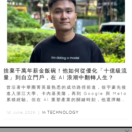
捨棄千萬年薪金飯碗！他如何從優化「十億級流
量」到自立門戶，在 AI 浪潮中翻轉人生？
曾沿著中華圈菁英最熟悉的成功路徑前進，徐宇豪先後
進入浙江大學、卡內基美隆，再到 Google 與 Meta
累積經驗。但在 AI 重塑產業的關鍵時刻，他選擇離開
高薪與確定性，回到創業現場...
In
TECHNOLOGY
1st June, 2026 ｜