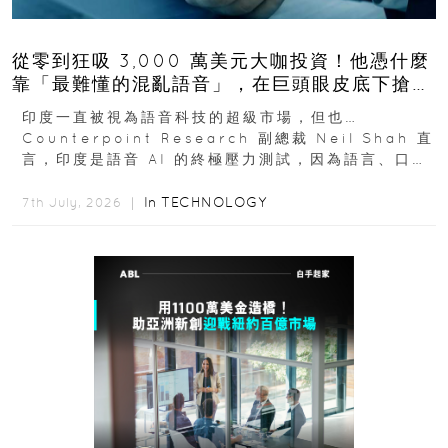
從零到狂吸 3,000 萬美元大咖投資！他憑什麼
靠「最難懂的混亂語音」，在巨頭眼皮底下搶下
十億人市場？
印度一直被視為語音科技的超級市場，但也…
Counterpoint Research 副總裁 Neil Shah 直
言，印度是語音 AI 的終極壓力測試，因為語言、口音
與情境理解摩擦都會拖慢普及...
In
TECHNOLOGY
7th July, 2026 ｜