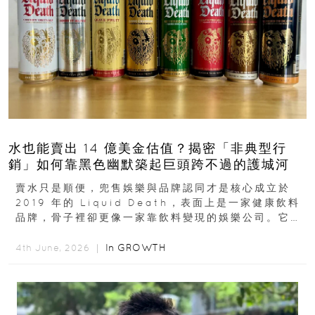
水也能賣出 14 億美金估值？揭密「非典型行
銷」如何靠黑色幽默築起巨頭跨不過的護城河
賣水只是順便，兜售娛樂與品牌認同才是核心成立於
2019 年的 Liquid Death，表面上是一家健康飲料
品牌，骨子裡卻更像一家靠飲料變現的娛樂公司。它最
早從亞馬遜通路切入...
In
GROWTH
4th June, 2026 ｜