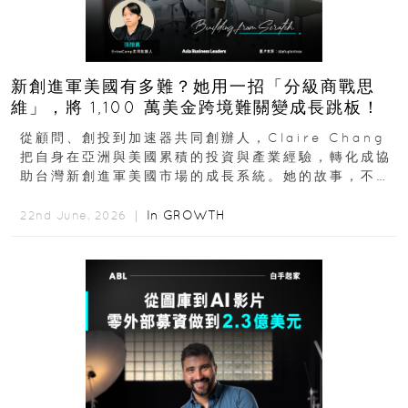
新創進軍美國有多難？她用一招「分級商戰思
維」，將 1,100 萬美金跨境難關變成長跳板！
從顧問、創投到加速器共同創辦人，Claire Chang
把自身在亞洲與美國累積的投資與產業經驗，轉化成協
助台灣新創進軍美國市場的成長系統。她的故事，不只
是個人職涯翻轉...
In
GROWTH
22nd June, 2026 ｜