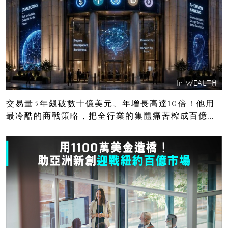
In
WEALTH
交易量3年飆破數十億美元、年增長高達10倍！他用
最冷酷的商戰策略，把全行業的集體痛苦榨成百億金
庫