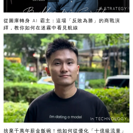
In
STRATEGY
從圖庫轉身 AI 霸主：這場「反敗為勝」的商戰演
繹，教你如何在迷霧中看見航線
In
TECHNOLOGY
捨棄千萬年薪金飯碗！他如何從優化「十億級流量」