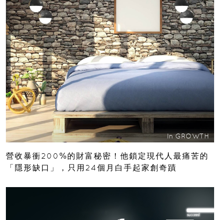
In
GROWTH
營收暴衝200%的財富秘密！他鎖定現代人最痛苦的
「隱形缺口」，只用24個月白手起家創奇蹟