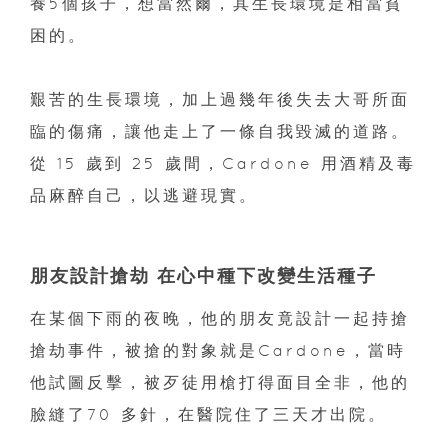
養5個孩子，想當然爾，其生長環境是相當貧
困的。
艱苦的生長環境，加上過幾年後失去大哥所面
臨的傷痛，讓他走上了一條自我毀滅的道路。
從 15 歲到 25 歲間，Cardone 用酒精及毒
品麻醉自己，以逃避現實。
朋友設計搶劫 在心中種下改變生活種子
在某個下雨的夜晚，他的朋友竟設計一起持搶
搶劫事件，被搶的對象就是Cardone，當時
他試圖反擊，被歹徒用槍打得面目全非，他的
臉縫了70 多針，在醫院住了三天才出院。