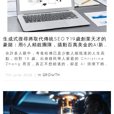
生成式搜尋將取代傳統SEO？19歲創業天才的
豪賭：用6人精銳團隊，撬動百萬美金的AI新商
機
在許多人眼中，考進哈佛已是少數人能抵達的人生高
點，但對 19 歲、出身移民華人家庭的 Christine
Zhang 而言，真正不想錯過的，卻是 AI 浪潮下稍縱
即逝的創業窗口...
In
GROWTH
11th June, 2026 ｜