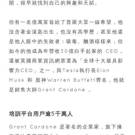
開，很早就找到自己的興趣和天賦。
但有一名億萬富翁給了普羅大眾一線希望，他
沒含著金湯匙出生，也沒有高學歷，甚至他還
是他人眼中的失敗者：吸毒、酗酒樣樣來，但
如今的他成為年營收30億白手起家的 CEO，
還被英國商業資訊網票選為「全球十大最具影
響力CEO」之一，與Tesla執行長Elon
Musk 和 股神Warren Buffett齊名，他就
是銷售大師Grant Cardone 。
培訓平台用戶逾5千萬人
Grant Cardone 是著名的企業家，旗下擁