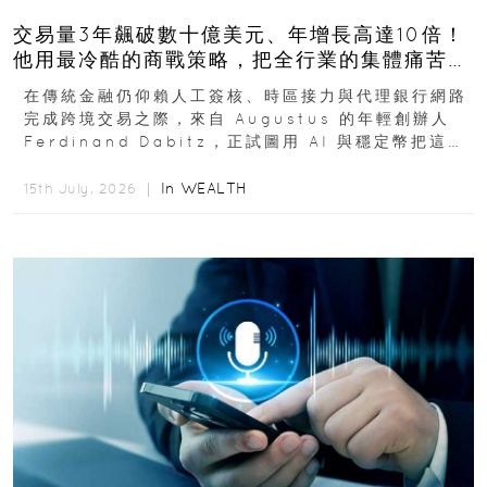
交易量3年飆破數十億美元、年增長高達10倍！
他用最冷酷的商戰策略，把全行業的集體痛苦榨
成百億金庫
在傳統金融仍仰賴人工簽核、時區接力與代理銀行網路
完成跨境交易之際，來自 Augustus 的年輕創辦人
Ferdinand Dabitz，正試圖用 AI 與穩定幣把這套
慢又昂貴的系統重新打造...
In
WEALTH
15th July, 2026 ｜