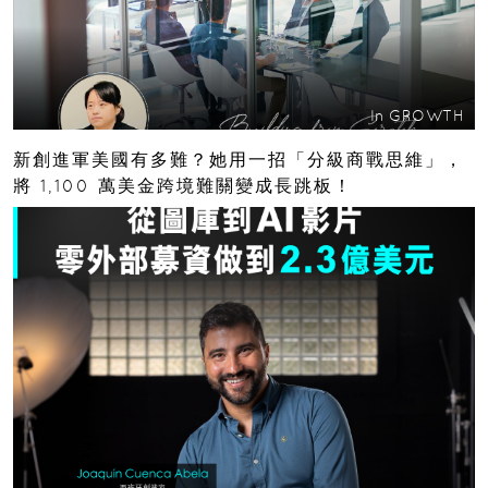
In
GROWTH
新創進軍美國有多難？她用一招「分級商戰思維」，
將 1,100 萬美金跨境難關變成長跳板！