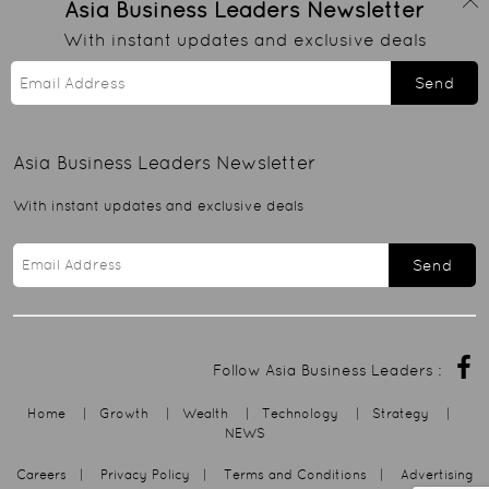
Asia Business Leaders
Newsletter
With instant updates and exclusive deals
Send
Asia Business Leaders
Newsletter
With instant updates and exclusive deals
Send
Follow Asia Business Leaders :
Home
|
Growth
|
Wealth
|
Technology
|
Strategy
|
NEWS
Careers
|
Privacy Policy
|
Terms and Conditions
|
Advertising