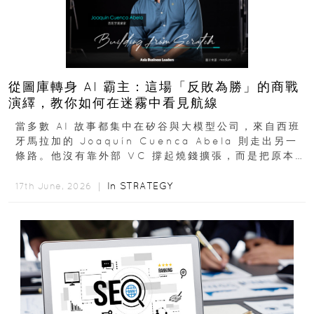
從圖庫轉身 AI 霸主：這場「反敗為勝」的商戰
演繹，教你如何在迷霧中看見航線
當多數 AI 故事都集中在矽谷與大模型公司，來自西班
牙馬拉加的 Joaquín Cuenca Abela 則走出另一
條路。他沒有靠外部 VC 撐起燒錢擴張，而是把原本
的圖庫生意徹底改造，從 AI...
In
STRATEGY
17th June, 2026 ｜