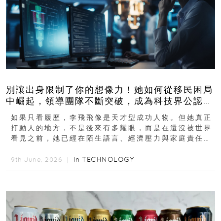
別讓出身限制了你的想像力！她如何從移民困局
中崛起，領導團隊不斷突破，成為科技界公認的
「教母」？
如果只看履歷，李飛飛像是天才型成功人物。但她真正
打動人的地方，不是後來有多耀眼，而是在還沒被世界
看見之前，她已經在陌生語言、經濟壓力與家庭責任之
下，撐過一段很不容易的青春。從中國成都到美國紐澤
西...
In
TECHNOLOGY
9th June, 2026 ｜