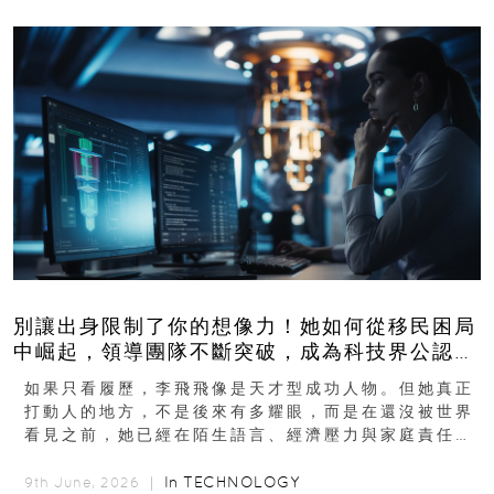
別讓出身限制了你的想像力！她如何從移民困局
中崛起，領導團隊不斷突破，成為科技界公認的
「教母」？
如果只看履歷，李飛飛像是天才型成功人物。但她真正
打動人的地方，不是後來有多耀眼，而是在還沒被世界
看見之前，她已經在陌生語言、經濟壓力與家庭責任之
下，撐過一段很不容易的青春。從中國成都到美國紐澤
西...
In
TECHNOLOGY
9th June, 2026 ｜