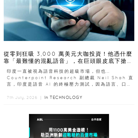
從零到狂吸 3,000 萬美元大咖投資！他憑什麼
靠「最難懂的混亂語音」，在巨頭眼皮底下搶下
十億人市場？
印度一直被視為語音科技的超級市場，但也…
Counterpoint Research 副總裁 Neil Shah 直
言，印度是語音 AI 的終極壓力測試，因為語言、口音
與情境理解摩擦都會拖慢普及...
In
TECHNOLOGY
7th July, 2026 ｜