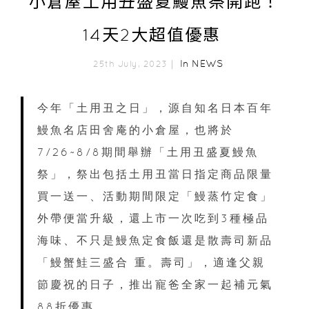
小倉屋土用丑盛夏鰻魚祭開跑！
14天2大超值優惠
In
NEWS
25th July, 2023｜
今年「土用丑之日」，源自知名日本百年
鰻魚名店田舍庵的小倉屋，也將於
7/26~8/8期間舉辦「土用丑盛夏鰻魚
祭」，祭出包括土用丑當日指定商品限量
買一送一、活動期間限定「鰻蒸竹定食」
外帶便當升級，還上市一次吃到3種極品
海味、不只是鰻魚定食飯還是散壽司新品
「鰻蟹鮭三盛合 重。壽司」，適逢父親
節慶祝的日子，推出寵爸全家一起補元氣
88折優惠。