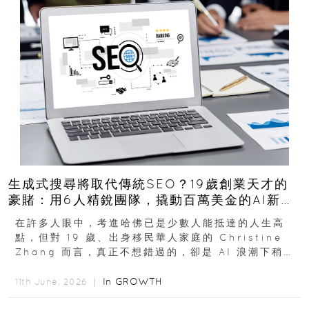
生成式搜尋將取代傳統SEO？19歲創業天才的
豪賭：用6人精銳團隊，撬動百萬美金的AI新商
機
在許多人眼中，考進哈佛已是少數人能抵達的人生高
點，但對 19 歲、出身移民華人家庭的 Christine
Zhang 而言，真正不想錯過的，卻是 AI 浪潮下稍縱
即逝的創業窗口...
In
GROWTH
11th June, 2026 ｜