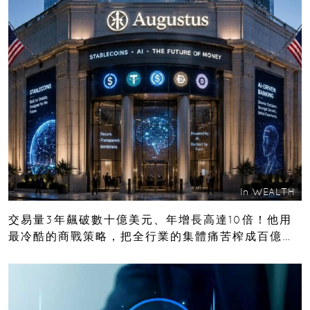
In
WEALTH
交易量3年飆破數十億美元、年增長高達10倍！他用
最冷酷的商戰策略，把全行業的集體痛苦榨成百億金
庫