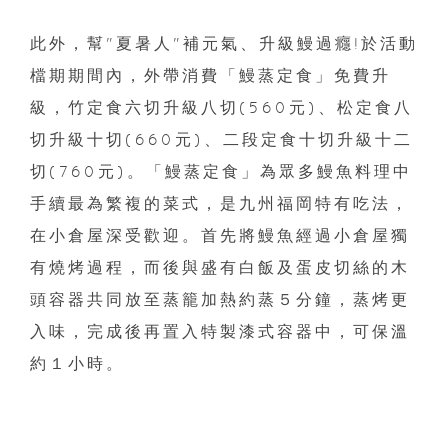
此外，幫"夏暑人"補元氣、升級鰻過癮!於活動
檔期期間內，外帶消費「鰻蒸定食」免費升
級，竹定食六切升級八切(560元)、松定食八
切升級十切(660元)、二段定食十切升級十二
切(760元)。「鰻蒸定食」為眾多鰻魚料理中
手續最為繁複的菜式，是九州福岡特有吃法，
在小倉屋深受歡迎。首先將鰻魚經過小倉屋獨
有燒烤過程，而後與盛有白飯及蛋皮切絲的木
頭容器共同放至蒸籠加熱約蒸５分鐘，蒸烤更
入味，完成後再置入特製漆式容器中，可保溫
約１小時。