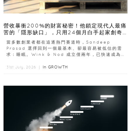
營收暴衝200%的財富秘密！他鎖定現代人最痛
苦的「隱形缺口」，只用24個月白手起家創奇
蹟
當多數創業者都在追逐熱門賽道時，Sandeep
Prasad 選擇回到一個最基本、卻最容易被低估的需
求：睡眠。Wink & Nod 成立僅兩年，已快速成為印
度睡眠產品市場的重要新品牌...
In
GROWTH
31st July, 2026 ｜