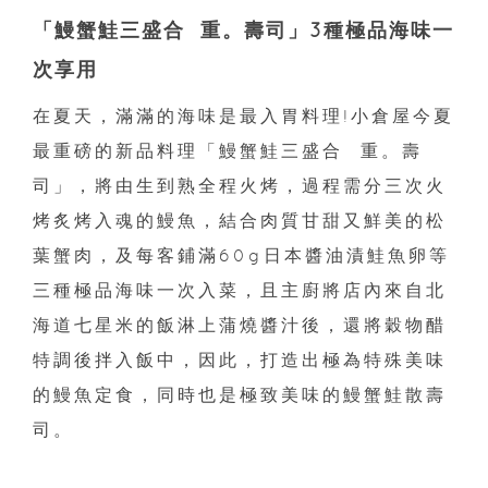
「鰻蟹鮭三盛合 重。壽司」3種極品海味一
次享用
在夏天，滿滿的海味是最入胃料理!小倉屋今夏
最重磅的新品料理「鰻蟹鮭三盛合 重。壽
司」，將由生到熟全程火烤，過程需分三次火
烤炙烤入魂的鰻魚，結合肉質甘甜又鮮美的松
葉蟹肉，及每客鋪滿60g日本醬油漬鮭魚卵等
三種極品海味一次入菜，且主廚將店內來自北
海道七星米的飯淋上蒲燒醬汁後，還將穀物醋
特調後拌入飯中，因此，打造出極為特殊美味
的鰻魚定食，同時也是極致美味的鰻蟹鮭散壽
司。