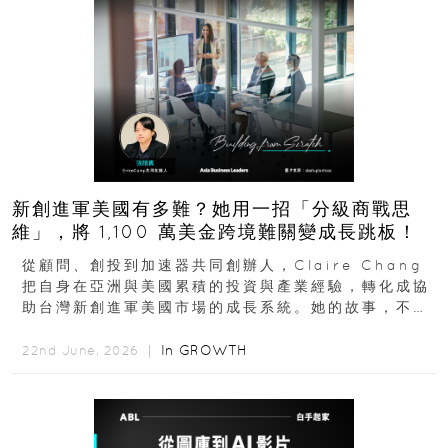
新創進軍美國有多難？她用一招「分級商戰思
維」，將 1,100 萬美金跨境難關變成長跳板！
從顧問、創投到加速器共同創辦人，Claire Chang
把自身在亞洲與美國累積的投資與產業經驗，轉化成協
助台灣新創進軍美國市場的成長系統。她的故事，不只
是個人職涯翻轉...
In
GROWTH
22nd June, 2026 ｜