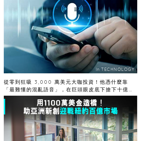
In
TECHNOLOGY
從零到狂吸 3,000 萬美元大咖投資！他憑什麼靠
「最難懂的混亂語音」，在巨頭眼皮底下搶下十億人
市場？