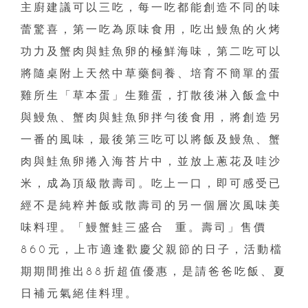
主廚建議可以三吃，每一吃都能創造不同的味
蕾驚喜，第一吃為原味食用，吃出鰻魚的火烤
功力及蟹肉與鮭魚卵的極鮮海味，第二吃可以
將隨桌附上天然中草藥飼養、培育不簡單的蛋
雞所生「草本蛋」生雞蛋，打散後淋入飯盒中
與鰻魚、蟹肉與鮭魚卵拌勻後食用，將創造另
一番的風味，最後第三吃可以將飯及鰻魚、蟹
肉與鮭魚卵捲入海苔片中，並放上蔥花及哇沙
米，成為頂級散壽司。吃上一口，即可感受已
經不是純粹丼飯或散壽司的另一個層次風味美
味料理。「鰻蟹鮭三盛合 重。壽司」售價
860元，上市適逢歡慶父親節的日子，活動檔
期期間推出88折超值優惠，是請爸爸吃飯、夏
日補元氣絕佳料理。