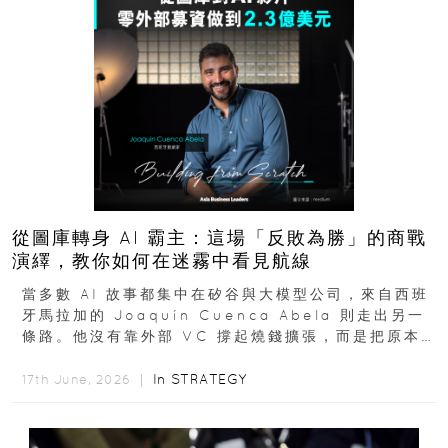
從圖庫轉身 AI 霸主：這場「反敗為勝」的商戰
演繹，教你如何在迷霧中看見航線
當多數 AI 故事都集中在矽谷與大模型公司，來自西班
牙馬拉加的 Joaquín Cuenca Abela 則走出另一
條路。他沒有靠外部 VC 撐起燒錢擴張，而是把原本
的圖庫生意徹底改造，從 AI...
In
STRATEGY
17th June, 2026 ｜