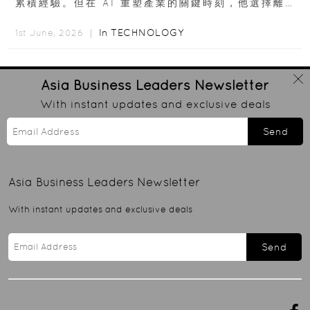
累積經驗。但在 AI 重塑產業的關鍵時刻，他選擇離開
高薪與確定性，回到創業現場...
In
TECHNOLOGY
1st June, 2026 ｜
Asia Business Leaders
Newsletter
With instant updates and exclusive deals
Send
Asia Business Leaders
Newsletter
With instant updates and exclusive deals
Send