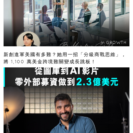
In
GROWTH
新創進軍美國有多難？她用一招「分級商戰思維」，
將 1,100 萬美金跨境難關變成長跳板！