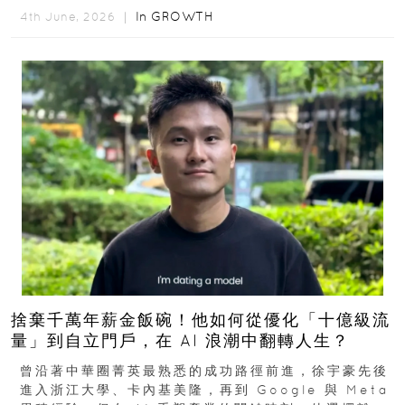
In
GROWTH
4th June, 2026 ｜
捨棄千萬年薪金飯碗！他如何從優化「十億級流
量」到自立門戶，在 AI 浪潮中翻轉人生？
曾沿著中華圈菁英最熟悉的成功路徑前進，徐宇豪先後
進入浙江大學、卡內基美隆，再到 Google 與 Meta