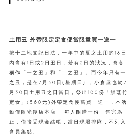
土用丑 外帶限定定食便當限量買一送一
按十二地支記日法，一年中的夏之土用的18日
內會有1日或2日丑日，若有2日的狀況，會各
稱作「一之丑」和「二之丑」。而今年只有一
之丑，是在7月30日(星期日) ，小倉屋也於7
月30日土用丑之日當日，祭出100份「鰻蒸竹
定食」(560元)外帶定食便當買一送一，本活
動僅限光復店本店 ，每人限購一份，售完為
止，僅接受現金結帳，當日現場排隊，不列入
會員集點。