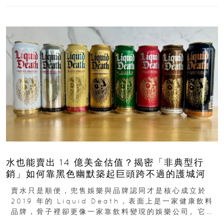
水也能賣出 14 億美金估值？揭密「非典型行
銷」如何靠黑色幽默築起巨頭跨不過的護城河
賣水只是順便，兜售娛樂與品牌認同才是核心成立於
2019 年的 Liquid Death，表面上是一家健康飲料
品牌，骨子裡卻更像一家靠飲料變現的娛樂公司。它最
早從亞馬遜通路切入...