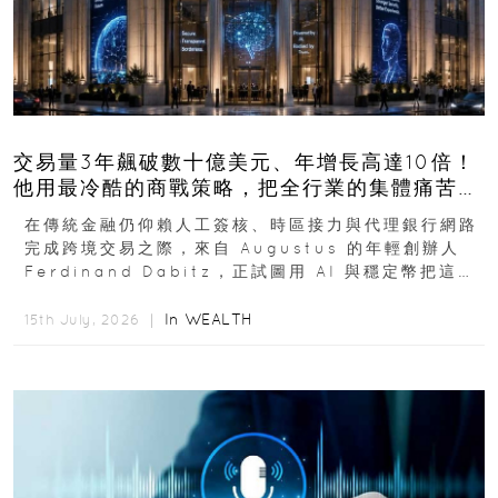
交易量3年飆破數十億美元、年增長高達10倍！
他用最冷酷的商戰策略，把全行業的集體痛苦榨
成百億金庫
在傳統金融仍仰賴人工簽核、時區接力與代理銀行網路
完成跨境交易之際，來自 Augustus 的年輕創辦人
Ferdinand Dabitz，正試圖用 AI 與穩定幣把這套
慢又昂貴的系統重新打造...
In
WEALTH
15th July, 2026 ｜