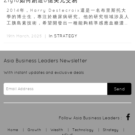
Ziylo如何創造8億美元交易
2014年，Harry Destecroix還是一名布里斯托大
學的博士生，專注於糖尿病研究。他的研究領域涉及人
工胰島素技術，希望開發出一種能夠精準感應血糖濃度
的分子。當時的他或許未曾預料，幾年後...
In
STRATEGY
19th March, 2025 ｜
Asia Business Leaders
Newsletter
With instant updates and exclusive deals
Send
Follow Asia Business Leaders :
Home
|
Growth
|
Wealth
|
Technology
|
Strategy
|