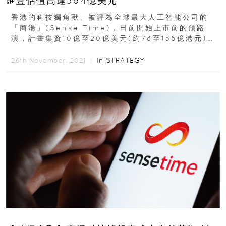
匯豐估值高達364億美元
香港的科技獨角獸、被評為全球最大人工智能公司的
「商湯」(Sense Time)，日前開始上市前的預路
演，計畫集資10億至20億美元(約78至156億港元)。
根據港交所的文件公布...
In
STRATEGY
26th November, 2021 ｜