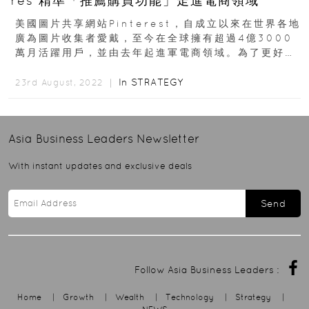
Yes 精準「推薦購買功能」走進電商領域
美國圖片共享網站Pinterest，自成立以來在世界各地
廣為圖片收集者愛戴，至今在全球擁有超過4億3000
萬月活躍用戶，並由去年起進軍電商領域。為了更好地
加強數碼購物的功能，Pinterest...
In
STRATEGY
23rd August, 2022 ｜
Asia Business Leaders
Newsletter
With instant updates and exclusive deals
Send
Follow Asia Business Leaders :
Home
|
Growth
|
Wealth
|
Technology
|
Strategy
|