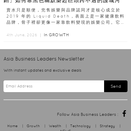
銷」如何靠黑色幽默築起巨頭跨不過的護城河
賣水只是順便，兜售娛樂與品牌認同才是核心成立於
2019 年的 Liquid Death，表面上是一家健康飲料
品牌，骨子裡卻更像一家靠飲料變現的娛樂公司。它最
早從亞馬遜通路切入...
In
GROWTH
4th June, 2026 ｜
Asia Business Leaders
Newsletter
With instant updates and exclusive deals
Send
Follow Asia Business Leaders :
Home
|
Growth
|
Wealth
|
Technology
|
Strategy
|